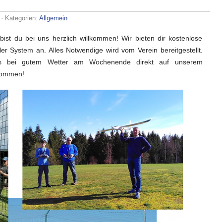
für
· Kategorien:
Allgemein
Lust
auf
ist du bei uns herzlich willkommen! Wir bieten dir kostenlose
fliegen?
r System an. Alles Notwendige wird vom Verein bereitgestellt.
s bei gutem Wetter am Wochenende direkt auf unserem
lkommen!